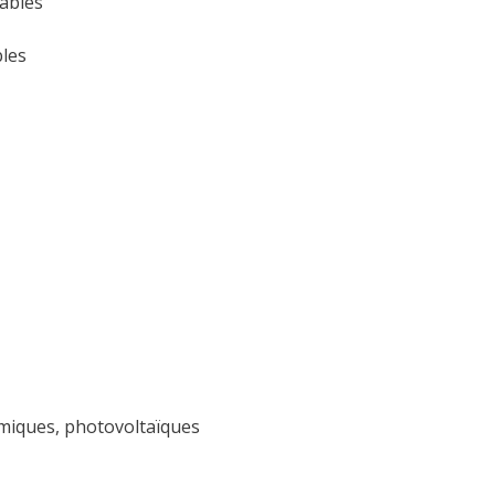
lables
bles
miques, photovoltaïques