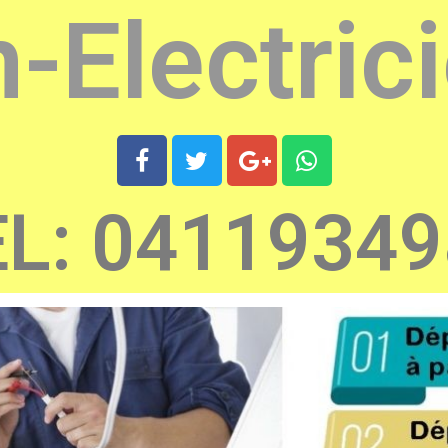
n-Electrici
L: 0411934