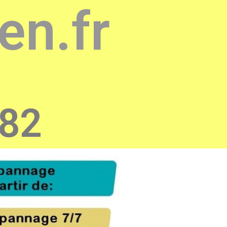
en.fr
982