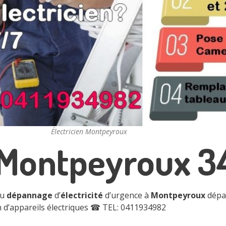
Électricien Montpeyroux
n Montpeyroux 3
du
dépannage
d’
électricité
d’urgence à
Montpeyroux
dépa
n d’appareils électriques
☎ TEL: 0411934982