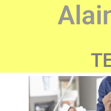
Alai
TE